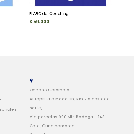
El ABC del Coaching
De la 
$ 59.000
$ 78.
Océano Colombia
Autopista a Medellín, Km 2.5 costado
Y
norte,
rsonales
Vía parcelas 900 Mts Bodega I-148
Cota, Cundinamarca