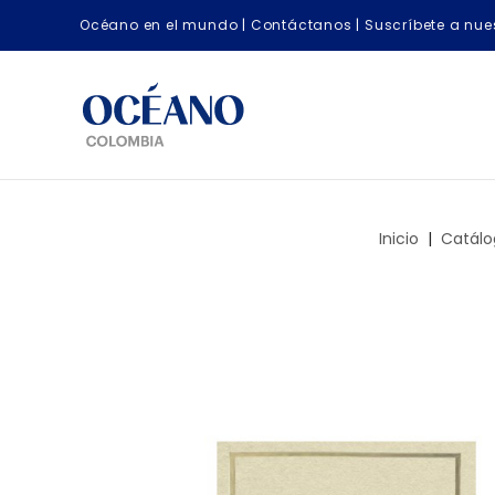
Océano en el mundo
|
Contáctanos
|
Suscríbete a nues
Inicio
Catál