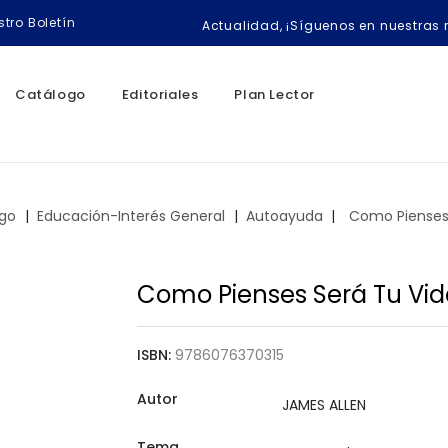
tro Boletín
Actualidad, ¡Síguenos en nuestras 
Catálogo
Editoriales
Plan Lector
ogo
Educación-Interés General
Autoayuda
Como Pienses 
Como Pienses Será Tu Vid
ISBN:
9786076370315
Autor
Tema