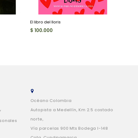
El libro del lloris
Esp tr
$ 100.000
$ 185
Océano Colombia
Autopista a Medellín, Km 2.5 costado
Y
norte,
rsonales
Vía parcelas 900 Mts Bodega I-148
Cota, Cundinamarca