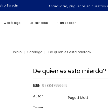
tro Boletín
Actualidad, ¡Síguenos en nuestras 
Catálogo
Editoriales
Plan Lector
Inicio
Catálogo
De quien es esta mierda?
De quien es esta mierda?
ISBN:
9788475566115
Autor
Tema