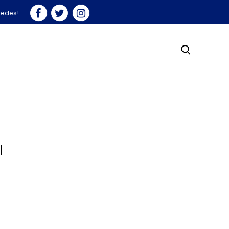
redes!
l