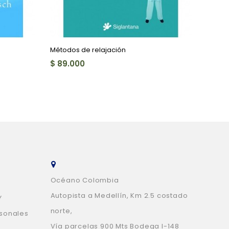
Métodos de relajación
Grace
$ 89.000
$ 87.
Océano Colombia
Autopista a Medellín, Km 2.5 costado
Y
norte,
rsonales
Vía parcelas 900 Mts Bodega I-148