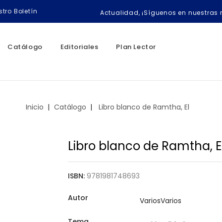
tro Boletín
Actualidad, ¡Síguenos en nuestras 
Catálogo
Editoriales
Plan Lector
Inicio
Catálogo
Libro blanco de Ramtha, El
Libro blanco de Ramtha, E
ISBN:
9781981748693
Autor
Tema