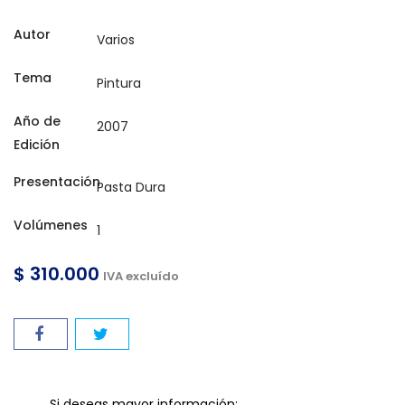
Autor
Tema
Año de
Edición
Presentación
Volúmenes
$ 310.000
IVA excluído
Si deseas mayor información;